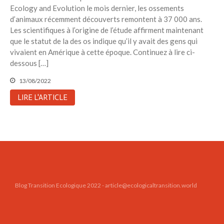
Ecology and Evolution le mois dernier, les ossements
Toits verts | Association
Permaculturelle
d’animaux récemment découverts remontent à 37 000 ans.
Les scientifiques à l’origine de l’étude affirment maintenant
L’intelligence artificielle pour
que le statut de la des os indique qu’il y avait des gens qui
prédire le succès des invasions
vivaient en Amérique à cette époque. Continuez à lire ci-
biologiques – The Applied
Ecologist
dessous […]
Utiliser l’apprentissage
13/08/2022
automatique pour prédire le
succès d’une invasion – The
LIRE L'ARTICLE
Applied Ecologist
Recent Comments
Aucun commentaire à afficher.
Blog Transition Ecologique 2022 - article@ecologicaltransition.world