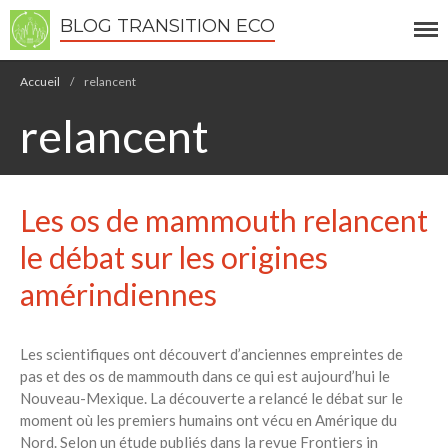
BLOG TRANSITION ECO
Écologie
Accueil
/
relancent
Développement durable
relancent
Permaculture
Recettes Bio DIY
Les os de mammouth relancent
RECHERCHER
Rechercher
le débat sur les origines
amérindiennes
Recent Posts
6 éco-actions faciles à prendre
Les scientifiques ont découvert d’anciennes empreintes de
avec vos enfants
pas et des os de mammouth dans ce qui est aujourd’hui le
Réduire les déchets : votre
Nouveau-Mexique. La découverte a relancé le débat sur le
guide pour les citoyens et les
moment où les premiers humains ont vécu en Amérique du
électeurs
Nord. Selon un étude publiés dans la revue Frontiers in