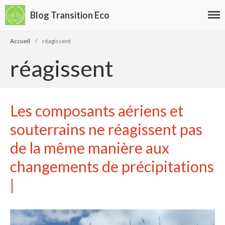
Blog Transition Eco
Accueil
/
réagissent
Écologie
réagissent
Développement durable
Permaculture
🌿Recettes Bio DIY
Les composants aériens et
Rechercher
souterrains ne réagissent pas
Rechercher
de la même manière aux
changements de précipitations
Recent Posts
|
6 éco-actions faciles à prendre
avec vos enfants
Réduire les déchets : votre
guide pour les citoyens et les