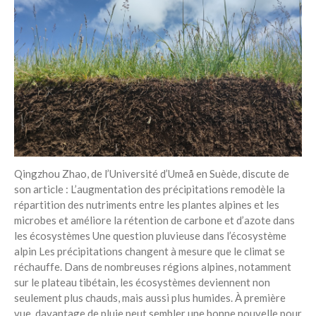
électeurs
Toits verts | Association
Permaculturelle
L’intelligence artificielle pour
prédire le succès des invasions
biologiques – The Applied
Ecologist
Utiliser l’apprentissage
automatique pour prédire le
succès d’une invasion – The
Applied Ecologist
Qingzhou Zhao, de l’Université d’Umeå en Suède, discute de
son article : L’augmentation des précipitations remodèle la
répartition des nutriments entre les plantes alpines et les
Recent Comments
microbes et améliore la rétention de carbone et d’azote dans
Aucun commentaire à afficher.
les écosystèmes Une question pluvieuse dans l’écosystème
alpin Les précipitations changent à mesure que le climat se
réchauffe. Dans de nombreuses régions alpines, notamment
sur le plateau tibétain, les écosystèmes deviennent non
seulement plus chauds, mais aussi plus humides. À première
vue, davantage de pluie peut sembler une bonne nouvelle pour