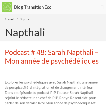
Blog Transition Eco
Écologie
Accueil
/
Napthali
Développement durable
Napthali
Permaculture
🌿Recettes Bio DIY
Podcast # 48: Sarah Napthali –
Rechercher
Mon année de psychédéliques
Rechercher
Recent Posts
Explorer les psychédéliques avec Sarah Napthali: une année
6 éco-actions faciles à prendre
de perspicacité, d’intégration et de changement intérieur
avec vos enfants
Dans cet épisode du podcast PIP, l’auteur Sarah Napthali
Réduire les déchets : votre
rejoint le rédacteur en chef de PIP, Robyn Rosenfeldt, pour
guide pour les citoyens et les
parler de son dernier livre Mon année de psychédéliqueset
électeurs