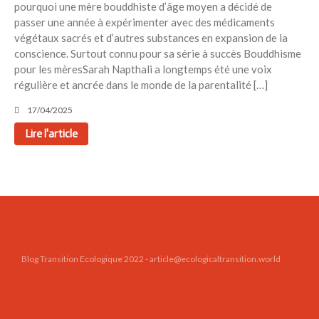
pourquoi une mère bouddhiste d’âge moyen a décidé de
Toits verts | Association
passer une année à expérimenter avec des médicaments
Permaculturelle
végétaux sacrés et d’autres substances en expansion de la
L’intelligence artificielle pour
conscience. Surtout connu pour sa série à succès Bouddhisme
prédire le succès des invasions
pour les mèresSarah Napthali a longtemps été une voix
biologiques – The Applied
régulière et ancrée dans le monde de la parentalité […]
Ecologist
17/04/2025
Utiliser l’apprentissage
automatique pour prédire le
Lire l'article
succès d’une invasion – The
Applied Ecologist
Recent Comments
Aucun commentaire à afficher.
Blog Transition Ecologique 2022 - article@ecologicaltransition.world