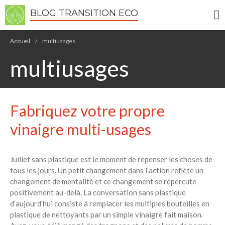
BLOG TRANSITION ECO
Écologie
Accueil
/
multiusages
Développement durable
multiusages
Permaculture
Recettes Bio DIY
Fabriquez votre propre
RECHERCHER
Rechercher
vinaigre multi-usages
Recent Posts
Juillet sans plastique est le moment de repenser les choses de
tous les jours. Un petit changement dans l’action reflète un
6 éco-actions faciles à prendre
changement de mentalité et ce changement se répercute
avec vos enfants
positivement au-delà. La conversation sans plastique
Réduire les déchets : votre
d’aujourd’hui consiste à remplacer les multiples bouteilles en
guide pour les citoyens et les
plastique de nettoyants par un simple vinaigre fait maison.
électeurs