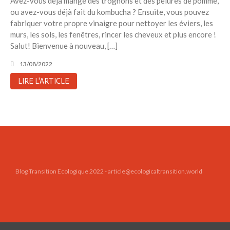
Avez-vous déjà mangé des trognons et des pelures de pomme,
Toits verts | Association
ou avez-vous déjà fait du kombucha ? Ensuite, vous pouvez
Permaculturelle
fabriquer votre propre vinaigre pour nettoyer les éviers, les
L’intelligence artificielle pour
murs, les sols, les fenêtres, rincer les cheveux et plus encore !
prédire le succès des invasions
Salut! Bienvenue à nouveau, […]
biologiques – The Applied
Ecologist
13/08/2022
Utiliser l’apprentissage
LIRE L'ARTICLE
automatique pour prédire le
succès d’une invasion – The
Applied Ecologist
Recent Comments
Aucun commentaire à afficher.
Blog Transition Ecologique 2022 - article@ecologicaltransition.world