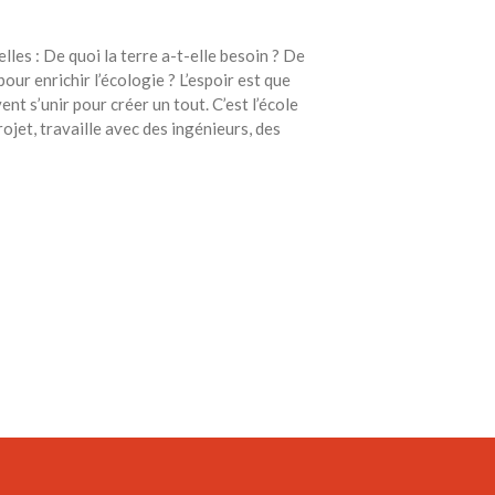
Toits verts | Association
Permaculturelle
les : De quoi la terre a-t-elle besoin ? De
L’intelligence artificielle pour
r enrichir l’écologie ? L’espoir est que
prédire le succès des invasions
 s’unir pour créer un tout. C’est l’école
biologiques – The Applied
ojet, travaille avec des ingénieurs, des
Ecologist
Utiliser l’apprentissage
automatique pour prédire le
succès d’une invasion – The
Applied Ecologist
Recent Comments
Aucun commentaire à afficher.