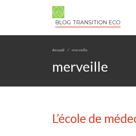
BLOG TRANSITION ECO
Accueil
/
merveille
merveille
L’école de médec