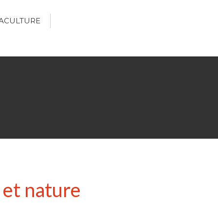
ACULTURE
Écologie
Développement durable
Permaculture
🌿Recettes Bio DIY
RECHERCHER
Rechercher
Recent Posts
6 éco-actions faciles à prendre
avec vos enfants
 et nature
Réduire les déchets : votre
guide pour les citoyens et les
électeurs