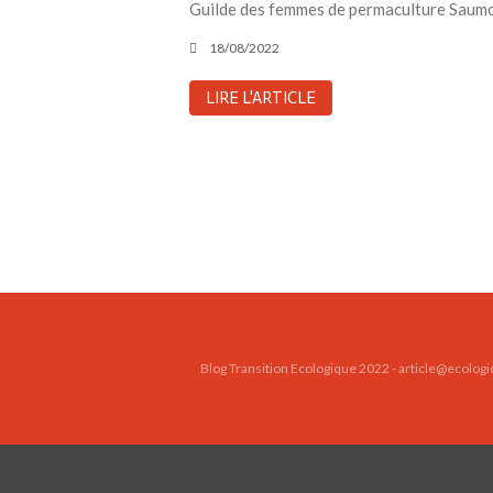
Guilde des femmes de permaculture Saumon
18/08/2022
LIRE L'ARTICLE
Blog Transition Ecologique 2022 - article@ecologi