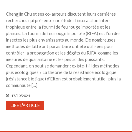
Toits verts | Association
Permaculturelle
Chengjin Chu et ses co-auteurs discutent leurs dernières
recherches qui présente une étude d’interaction inter-
L’intelligence artificielle pour
prédire le succès des invasions
trophique entre la fourmi de feu rouge importée et les
biologiques – The Applied
plantes. La fourmi de feu rouge importée (RIFA) est l’un des
Ecologist
insectes les plus envahissants au monde. De nombreuses
méthodes de lutte antiparasitaire ont été utilisées pour
Utiliser l’apprentissage
contrôler la propagation et les dégâts du RIFA, comme les
automatique pour prédire le
succès d’une invasion – The
mesures de quarantaine et les pesticides puissants.
Applied Ecologist
Cependant, on peut se demander : existe-t-il des méthodes
plus écologiques ? La théorie de la résistance écologique
(résistance biotique) d’Elton est probablement utile : plus la
Recent Comments
communauté […]
Aucun commentaire à afficher.
17/10/2024
LIRE L'ARTICLE