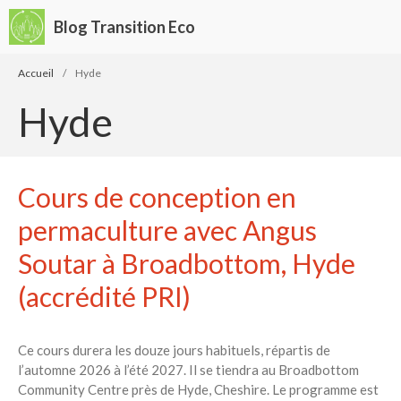
Blog Transition Eco
Écologie
Accueil
/
Hyde
Développement durable
Hyde
Permaculture
🌿Recettes Bio DIY
Cours de conception en
Rechercher
permaculture avec Angus
Rechercher
Soutar à Broadbottom, Hyde
Recent Posts
(accrédité PRI)
6 éco-actions faciles à prendre
avec vos enfants
Ce cours durera les douze jours habituels, répartis de
Réduire les déchets : votre
l’automne 2026 à l’été 2027. Il se tiendra au Broadbottom
guide pour les citoyens et les
Community Centre près de Hyde, Cheshire. Le programme est
électeurs