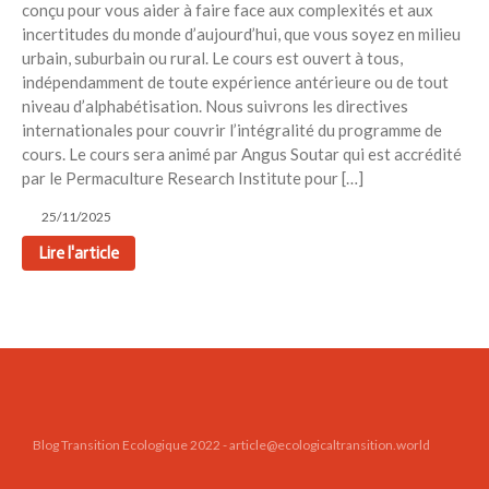
conçu pour vous aider à faire face aux complexités et aux
Toits verts | Association
incertitudes du monde d’aujourd’hui, que vous soyez en milieu
Permaculturelle
urbain, suburbain ou rural. Le cours est ouvert à tous,
L’intelligence artificielle pour
indépendamment de toute expérience antérieure ou de tout
prédire le succès des invasions
niveau d’alphabétisation. Nous suivrons les directives
biologiques – The Applied
internationales pour couvrir l’intégralité du programme de
Ecologist
cours. Le cours sera animé par Angus Soutar qui est accrédité
Utiliser l’apprentissage
par le Permaculture Research Institute pour […]
automatique pour prédire le
25/11/2025
succès d’une invasion – The
Applied Ecologist
Lire l'article
Recent Comments
Aucun commentaire à afficher.
Blog Transition Ecologique 2022 - article@ecologicaltransition.world