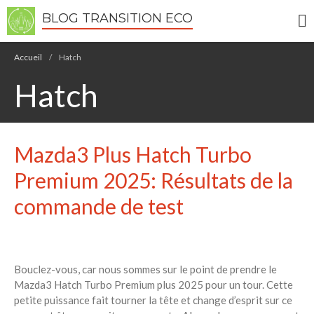
BLOG TRANSITION ECO
Écologie
Accueil
/
Hatch
Développement durable
Hatch
Permaculture
🌿Recettes Bio DIY
Mazda3 Plus Hatch Turbo
RECHERCHER
Rechercher
Premium 2025: Résultats de la
commande de test
Recent Posts
6 éco-actions faciles à prendre
avec vos enfants
Bouclez-vous, car nous sommes sur le point de prendre le
Réduire les déchets : votre
Mazda3 Hatch Turbo Premium plus 2025 pour un tour. Cette
guide pour les citoyens et les
petite puissance fait tourner la tête et change d’esprit sur ce
électeurs