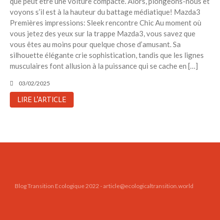
que peut être une voiture compacte. Alors, plongeons-nous et
Toits verts | Association
voyons s’il est à la hauteur du battage médiatique! Mazda3
Permaculturelle
Premières impressions: Sleek rencontre Chic Au moment où
L’intelligence artificielle pour
vous jetez des yeux sur la trappe Mazda3, vous savez que
prédire le succès des invasions
vous êtes au moins pour quelque chose d’amusant. Sa
biologiques – The Applied
silhouette élégante crie sophistication, tandis que les lignes
Ecologist
musculaires font allusion à la puissance qui se cache en […]
Utiliser l’apprentissage
03/02/2025
automatique pour prédire le
succès d’une invasion – The
LIRE L'ARTICLE
Applied Ecologist
Recent Comments
Aucun commentaire à afficher.
Blog Transition Ecologique 2022 - article@ecologicaltransition.world