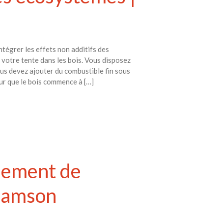
Toits verts | Association
Permaculturelle
L’intelligence artificielle pour
prédire le succès des invasions
ntégrer les effets non additifs des
biologiques – The Applied
votre tente dans les bois. Vous disposez
Ecologist
vous devez ajouter du combustible fin sous
ur que le bois commence à […]
Utiliser l’apprentissage
automatique pour prédire le
succès d’une invasion – The
Applied Ecologist
Recent Comments
Aucun commentaire à afficher.
nnement de
Adamson