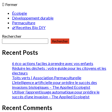
Fermer
Écologie
Développement durable
Permaculture
🌿Recettes Bio DIY
Rechercher
Rechercher
Recent Posts
6 éco-actions faciles à prendre avec vos enfants
Réduire les déchets : votre guide pour les citoyens et les
électeurs
Toits verts | Association Permaculturelle
L’intelligence artificielle pour prédire le succès des
invasions biologiques – The Applied Ecologist
Utiliser l’apprentissage automatique pour prédire le
succès d’une invasion – The Applied Ecologist
Recent Comments