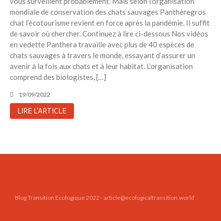
vous surveillent probablement. Mais selon l’organisation
Toits verts | Association
mondiale de conservation des chats sauvages Panthèregros
Permaculturelle
chat l’écotourisme revient en force après la pandémie. Il suffit
L’intelligence artificielle pour
de savoir où chercher. Continuez à lire ci-dessous Nos vidéos
prédire le succès des invasions
en vedette Panthera travaille avec plus de 40 espèces de
biologiques – The Applied
chats sauvages à travers le monde, essayant d’assurer un
Ecologist
avenir à la fois aux chats et à leur habitat. L’organisation
Utiliser l’apprentissage
comprend des biologistes, […]
automatique pour prédire le
19/09/2022
succès d’une invasion – The
Applied Ecologist
LIRE L'ARTICLE
Recent Comments
Aucun commentaire à afficher.
Blog Transition Ecologique 2022 - article@ecologicaltransition.world