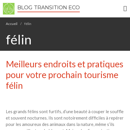
BLOG TRANSITION ECO
Écologie
Accueil
/
félin
Développement durable
félin
Permaculture
🌿Recettes Bio DIY
Meilleurs endroits et pratiques
RECHERCHER
Rechercher
pour votre prochain tourisme
félin
Recent Posts
6 éco-actions faciles à prendre
avec vos enfants
Les grands félins sont furtifs, d’une beauté à couper le souffle
Réduire les déchets : votre
et souvent nocturnes. Ils sont notoirement difficiles à repérer
guide pour les citoyens et les
pour les amoureux des animaux dans la nature, même s’ils
électeurs