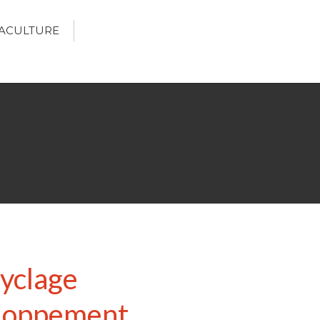
ACULTURE
Écologie
Développement durable
Permaculture
🌿Recettes Bio DIY
RECHERCHER
Rechercher
cyclage
Recent Posts
veloppement
6 éco-actions faciles à prendre