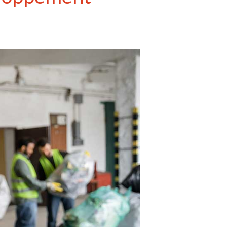
avec vos enfants
Réduire les déchets : votre
guide pour les citoyens et les
électeurs
Toits verts | Association
Permaculturelle
L’intelligence artificielle pour
prédire le succès des invasions
biologiques – The Applied
Ecologist
Utiliser l’apprentissage
automatique pour prédire le
succès d’une invasion – The
Applied Ecologist
Recent Comments
Aucun commentaire à afficher.