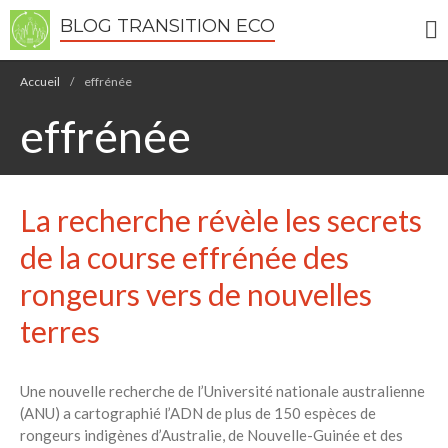
BLOG TRANSITION ECO
Écologie
Accueil
/
effrénée
Développement durable
effrénée
Permaculture
🌿Recettes Bio DIY
La recherche révèle les secrets
RECHERCHER
Rechercher
de la course effrénée des
rongeurs vers de nouvelles
Recent Posts
terres
6 éco-actions faciles à prendre
avec vos enfants
Une nouvelle recherche de l’Université nationale australienne
Réduire les déchets : votre
(ANU) a cartographié l’ADN de plus de 150 espèces de
guide pour les citoyens et les
rongeurs indigènes d’Australie, de Nouvelle-Guinée et des
électeurs