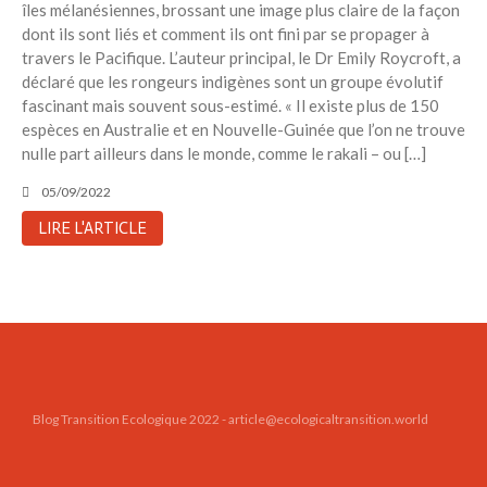
îles mélanésiennes, brossant une image plus claire de la façon
Toits verts | Association
dont ils sont liés et comment ils ont fini par se propager à
Permaculturelle
travers le Pacifique. L’auteur principal, le Dr Emily Roycroft, a
L’intelligence artificielle pour
déclaré que les rongeurs indigènes sont un groupe évolutif
prédire le succès des invasions
fascinant mais souvent sous-estimé. « Il existe plus de 150
biologiques – The Applied
espèces en Australie et en Nouvelle-Guinée que l’on ne trouve
Ecologist
nulle part ailleurs dans le monde, comme le rakali – ou […]
Utiliser l’apprentissage
automatique pour prédire le
05/09/2022
succès d’une invasion – The
LIRE L'ARTICLE
Applied Ecologist
Recent Comments
Aucun commentaire à afficher.
Blog Transition Ecologique 2022 - article@ecologicaltransition.world