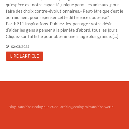
qu’espèce est notre capacité, unique parmi les animaux, pour
Toits verts | Association
Permaculturelle
faire des choix contre-évolutionnaires.» Peut-être que c’est le
bon moment pour repenser cette différence douteuse?
L’intelligence artificielle pour
Earth911 Inspirations. Publiez-les, partagez votre désir
prédire le succès des invasions
d’aider les gens à penser à la planète d’abord, tous les jours.
biologiques – The Applied
Ecologist
Cliquez sur l’affiche pour obtenir une image plus grande. […]
Utiliser l’apprentissage
02/05/2025
automatique pour prédire le
succès d’une invasion – The
LIRE L'ARTICLE
Applied Ecologist
Recent Comments
Aucun commentaire à afficher.
Blog Transition Ecologique 2022 - article@ecologicaltransition.world