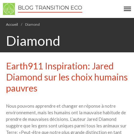
BLOG TRANSITION ECO
Écologie
Accueil
/
Diamond
Développement durable
Diamond
Permaculture
Recettes Bio DIY
Earth911 Inspiration: Jared
RECHERCHER
Rechercher
Diamond sur les choix humains
pauvres
Recent Posts
6 éco-actions faciles à prendre
Nous pouvons apprendre et changer en réponse à notre
avec vos enfants
environnement, mais les humains ont la mauvaise habitude de
Réduire les déchets : votre
prendre de mauvaises décisions. L’auteur Jared Diamond
guide pour les citoyens et les
suggère que les gens sont uniques parmi tous les animaux sur
électeurs
Terre: «Peut-être que notre plus grande distinction en tant