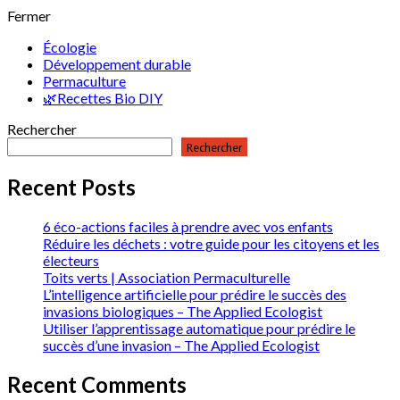
Fermer
Écologie
Développement durable
Permaculture
🌿Recettes Bio DIY
Rechercher
Rechercher
Recent Posts
6 éco-actions faciles à prendre avec vos enfants
Réduire les déchets : votre guide pour les citoyens et les
électeurs
Toits verts | Association Permaculturelle
L’intelligence artificielle pour prédire le succès des
invasions biologiques – The Applied Ecologist
Utiliser l’apprentissage automatique pour prédire le
succès d’une invasion – The Applied Ecologist
Recent Comments