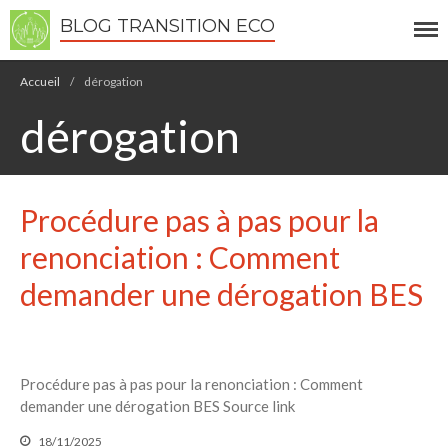
BLOG TRANSITION ECO
Écologie
Accueil
/
dérogation
Développement durable
dérogation
Permaculture
🌿Recettes Bio DIY
Procédure pas à pas pour la
RECHERCHER
Rechercher
renonciation : Comment
demander une dérogation BES
Recent Posts
6 éco-actions faciles à prendre
avec vos enfants
Procédure pas à pas pour la renonciation : Comment
Réduire les déchets : votre
demander une dérogation BES Source link
guide pour les citoyens et les
électeurs
18/11/2025