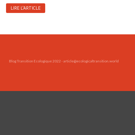
Toits verts | Association
LIRE L'ARTICLE
Permaculturelle
L’intelligence artificielle pour
prédire le succès des invasions
biologiques – The Applied
Ecologist
Utiliser l’apprentissage
automatique pour prédire le
succès d’une invasion – The
Blog Transition Ecologique 2022 - article@ecologicaltransition.world
Applied Ecologist
Recent Comments
Aucun commentaire à afficher.