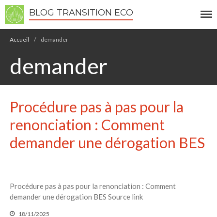
BLOG TRANSITION ECO
Écologie
Accueil
/
demander
Développement durable
demander
Permaculture
Recettes Bio DIY
Procédure pas à pas pour la
RECHERCHER
Rechercher
renonciation : Comment
demander une dérogation BES
Recent Posts
6 éco-actions faciles à prendre
avec vos enfants
Procédure pas à pas pour la renonciation : Comment
Réduire les déchets : votre
demander une dérogation BES Source link
guide pour les citoyens et les
électeurs
18/11/2025