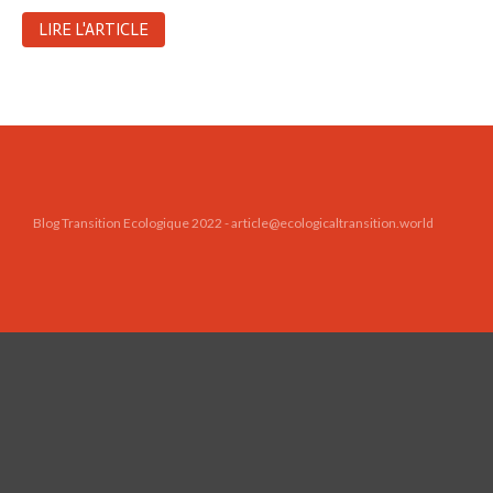
Toits verts | Association
LIRE L'ARTICLE
Permaculturelle
L’intelligence artificielle pour
prédire le succès des invasions
biologiques – The Applied
Ecologist
Utiliser l’apprentissage
automatique pour prédire le
succès d’une invasion – The
Blog Transition Ecologique 2022 - article@ecologicaltransition.world
Applied Ecologist
Recent Comments
Aucun commentaire à afficher.