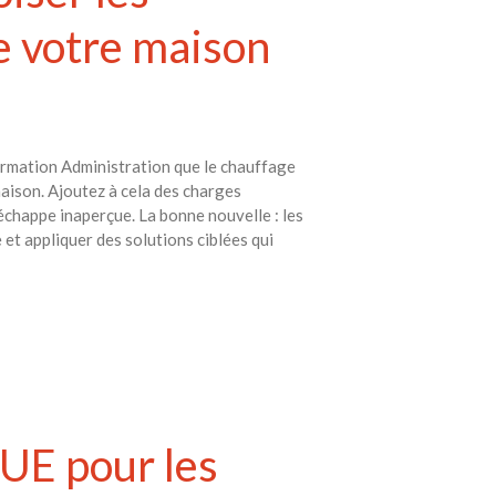
Réduire les déchets : votre
e votre maison
guide pour les citoyens et les
électeurs
Toits verts | Association
Permaculturelle
L’intelligence artificielle pour
formation Administration que le chauffage
prédire le succès des invasions
aison. Ajoutez à cela des charges
biologiques – The Applied
’échappe inaperçue. La bonne nouvelle : les
Ecologist
et appliquer des solutions ciblées qui
Utiliser l’apprentissage
automatique pour prédire le
succès d’une invasion – The
Applied Ecologist
Recent Comments
Aucun commentaire à afficher.
l’UE pour les