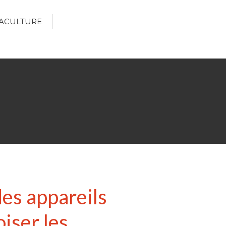
ACULTURE
Écologie
Développement durable
Permaculture
🌿Recettes Bio DIY
RECHERCHER
Rechercher
des appareils
Recent Posts
6 éco-actions faciles à prendre
iser les
avec vos enfants