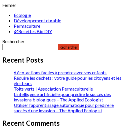
Fermer
Écologie
Développement durable
Permaculture
🌿Recettes Bio DIY
Rechercher
Rechercher
Recent Posts
6 éco-actions faciles à prendre avec vos enfants
Réduire les déchets : votre guide pour les citoyens et les
électeurs
Toits verts | Association Permaculturelle
L’intelligence artificielle pour prédire le succès des
invasions biologiques – The Applied Ecologist
Utiliser l’apprentissage automatique pour prédire le
succès d’une invasion – The Applied Ecologist
Recent Comments