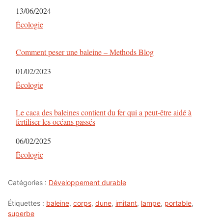
Date
13/06/2024
Par rapport à
Écologie
Comment peser une baleine – Methods Blog
Date
01/02/2023
Par rapport à
Écologie
Le caca des baleines contient du fer qui a peut-être aidé à
fertiliser les océans passés
Date
06/02/2025
Par rapport à
Écologie
Catégories :
Développement durable
Étiquettes :
baleine
,
corps
,
dune
,
imitant
,
lampe
,
portable
,
superbe