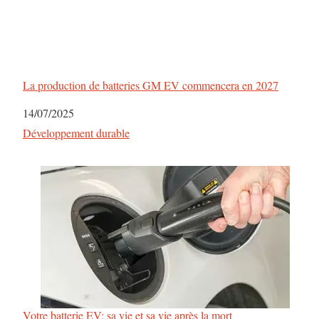
La production de batteries GM EV commencera en 2027
Date
14/07/2025
Par rapport à
Développement durable
Votre batterie EV: sa vie et sa vie après la mort