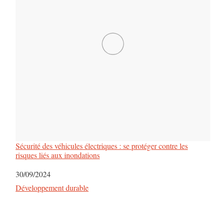
Sécurité des véhicules électriques : se protéger contre les
risques liés aux inondations
Date
30/09/2024
Par rapport à
Développement durable