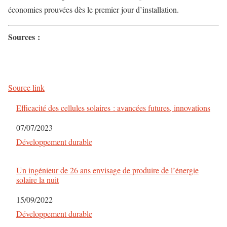
économies prouvées dès le premier jour d’installation.
Sources :
Source link
Efficacité des cellules solaires : avancées futures, innovations
Date
07/07/2023
Par rapport à
Développement durable
Un ingénieur de 26 ans envisage de produire de l’énergie
solaire la nuit
Date
15/09/2022
Par rapport à
Développement durable