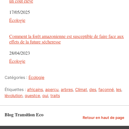
un coût élevé
Date
17/05/2025
Par rapport à
Écologie
Comment la forêt amazonienne est susceptible de faire face aux
effets de la future sécheresse
Date
28/04/2023
Par rapport à
Écologie
Catégories :
Écologie
Étiquettes :
africains
,
aperçu
,
arbres
,
Climat
,
des
,
façonné
,
les
,
lévolution
,
questce
,
qui
,
traits
Blog Transition Eco
Retour en haut de page