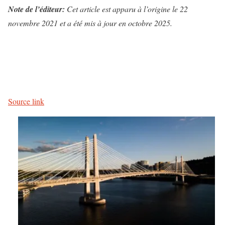
Note de l’éditeur:
Cet article est apparu à l’origine le 22
novembre 2021 et a été mis à jour en octobre 2025.
P
o
s
Source link
t
-
n
a
v
i