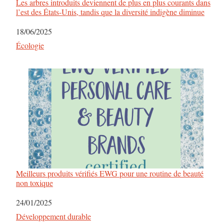
Les arbres introduits deviennent de plus en plus courants dans
l’est des États-Unis, tandis que la diversité indigène diminue
Date
18/06/2025
Par rapport à
Écologie
Meilleurs produits vérifiés EWG pour une routine de beauté
non toxique
Date
24/01/2025
Par rapport à
Développement durable