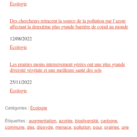
Par rapport à
Écologie
Des chercheurs retracent la source de la pollution par l’azote
affectant la deuxième plus grande barrière de corail au monde
Date
12/08/2022
Par rapport à
Écologie
Les prairies moins intensivement gérées ont une plus grande
diversité végétale et une meilleure santé des sols
Date
25/11/2022
Par rapport à
Écologie
Catégories :
Écologie
Étiquettes :
augmentation
,
azotée
,
biodiversité
,
carbone
,
commune
,
des
,
dioxyde
,
menace
,
pollution
,
pour
,
prairies
,
une