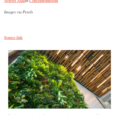
Nouvel Atlas
et
ConceptionBoom
Images via Pexels
Source link