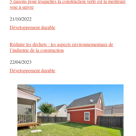
5 raisons pour lesquelles la construction verte est la meilleure
voie à suivre
Date
21/10/2022
Par rapport à
Développement durable
Réduire les déchets : les aspects environnementaux de
l’industrie de la construction
Date
22/04/2023
Par rapport à
Développement durable