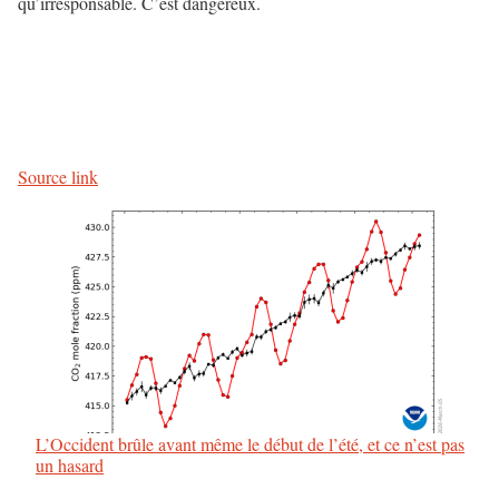
qu’irresponsable. C’est dangereux.
N
a
v
Source link
i
g
a
t
i
o
L’Occident brûle avant même le début de l’été, et ce n’est pas
un hasard
n