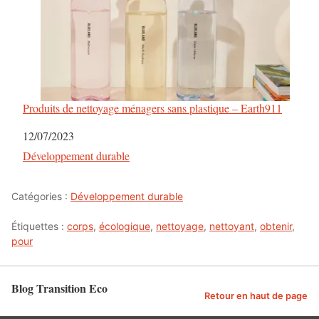
e
s
a
r
Produits de nettoyage ménagers sans plastique – Earth911
t
Date
12/07/2023
Par rapport à
Développement durable
i
c
Catégories :
Développement durable
l
Étiquettes :
corps
,
écologique
,
nettoyage
,
nettoyant
,
obtenir
,
pour
e
s
Blog Transition Eco
Retour en haut de page