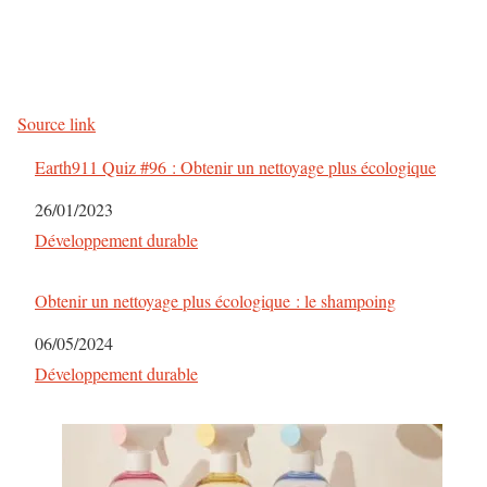
N
a
v
Source link
i
Earth911 Quiz #96 : Obtenir un nettoyage plus écologique
g
Date
26/01/2023
a
Par rapport à
Développement durable
t
Obtenir un nettoyage plus écologique : le shampoing
i
Date
06/05/2024
o
Par rapport à
Développement durable
n
d