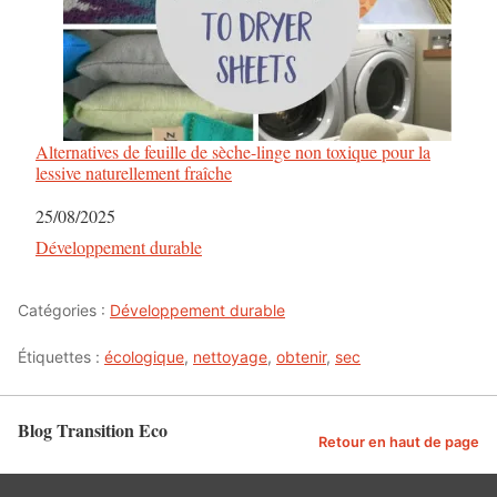
i
c
l
e
Alternatives de feuille de sèche-linge non toxique pour la
lessive naturellement fraîche
s
Date
25/08/2025
Par rapport à
Développement durable
Catégories :
Développement durable
Étiquettes :
écologique
,
nettoyage
,
obtenir
,
sec
Blog Transition Eco
Retour en haut de page