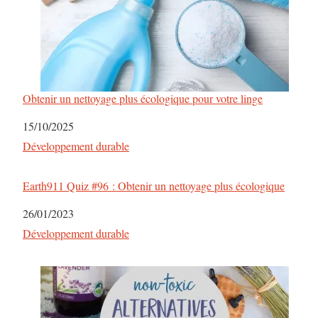
a
t
i
o
Obtenir un nettoyage plus écologique pour votre linge
n
Date
15/10/2025
d
Par rapport à
Développement durable
e
Earth911 Quiz #96 : Obtenir un nettoyage plus écologique
s
Date
26/01/2023
Par rapport à
Développement durable
a
r
t