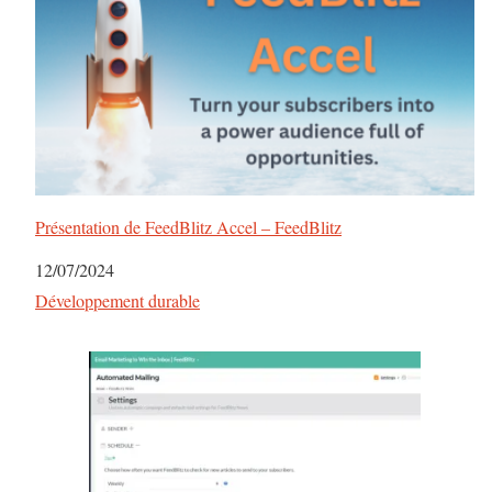
Présentation de FeedBlitz Accel – FeedBlitz
Date
12/07/2024
Par rapport à
Développement durable