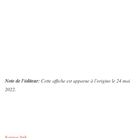
Note de l’éditeur:
Cette affiche est apparue à l’origine le 24 mai
2022.
P
o
s
Source link