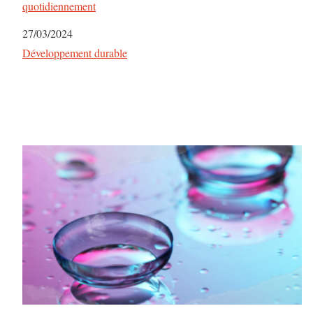
quotidiennement
n
Date
27/03/2024
Par rapport à
Développement durable