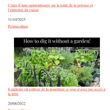
Cours d’auto-apprentissage sur la tonte de la pelouse et
l’entretien du gazon
Date
31/10/2025
Par rapport à
Permaculture
8 endroits où cultiver de la nourriture si vous n’avez pas accès à
la terre
Date
20/08/2022