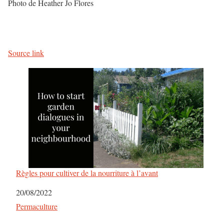
Photo de Heather Jo Flores
Source link
Règles pour cultiver de la nourriture à l’avant
Date
20/08/2022
Par rapport à
Permaculture