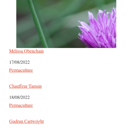
Mélissa Obenchain
Date
17/08/2022
Par rapport à
Permaculture
Chauffeur Tamsin
Date
18/08/2022
Par rapport à
Permaculture
Gudrun Cartwright