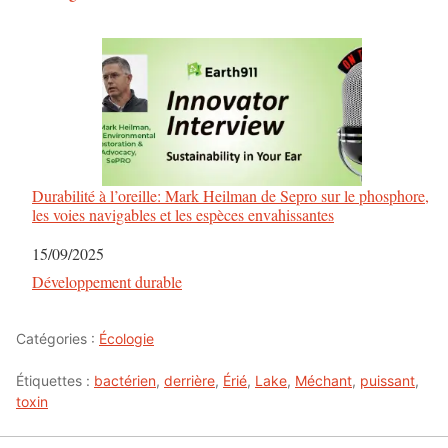
Durabilité à l’oreille: Mark Heilman de Sepro sur le phosphore,
les voies navigables et les espèces envahissantes
Date
15/09/2025
Par rapport à
Développement durable
Catégories :
Écologie
Étiquettes :
bactérien
,
derrière
,
Érié
,
Lake
,
Méchant
,
puissant
,
toxin