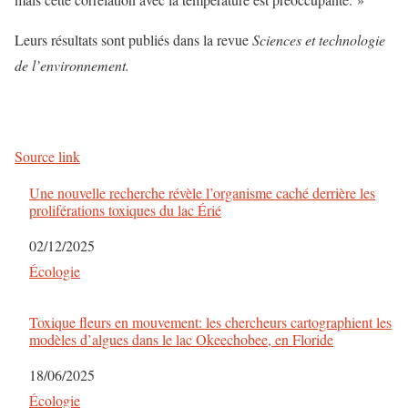
Leurs résultats sont publiés dans la revue
Sciences et technologie
de l’environnement.
Source link
Une nouvelle recherche révèle l’organisme caché derrière les
proliférations toxiques du lac Érié
Date
02/12/2025
Par rapport à
Écologie
Toxique fleurs en mouvement: les chercheurs cartographient les
modèles d’algues dans le lac Okeechobee, en Floride
Date
18/06/2025
Par rapport à
Écologie