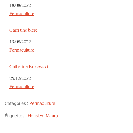
Date
18/08/2022
Par rapport à
Permaculture
Carri une bière
Date
19/08/2022
Par rapport à
Permaculture
Catherine Bukowski
Date
25/12/2022
Par rapport à
Permaculture
Catégories :
Permaculture
Étiquettes :
Housley
,
Maura