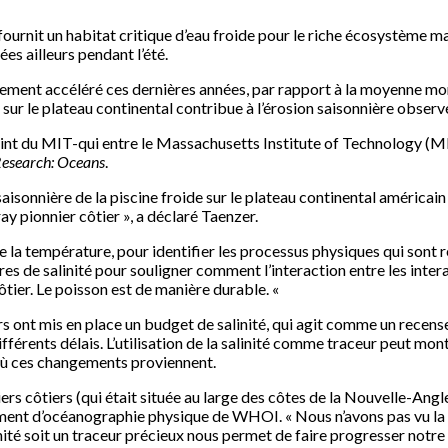
fournit un habitat critique d’eau froide pour le riche écosystème ma
es ailleurs pendant l’été.
ement accéléré ces dernières années, par rapport à la moyenne mond
 sur le plateau continental contribue à l’érosion saisonnière observé
int du MIT-qui entre le Massachusetts Institute of Technology (M
Research: Oceans
.
saisonnière de la piscine froide sur le plateau continental améric
y pionnier côtier », a déclaré Taenzer.
e de la température, pour identifier les processus physiques qui s
es de salinité pour souligner comment l’interaction entre les inter
tier. Le poisson est de manière durable. «
urs ont mis en place un budget de salinité, qui agit comme un recense
différents délais. L’utilisation de la salinité comme traceur peut mo
d’où ces changements proviennent.
rs côtiers (qui était située au large des côtes de la Nouvelle-Ang
ement d’océanographie physique de WHOI. « Nous n’avons pas vu la s
linité soit un traceur précieux nous permet de faire progresser no