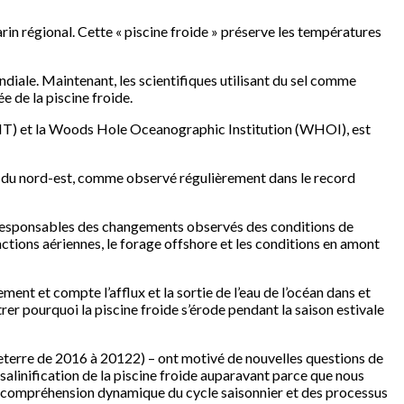
rin régional. Cette « piscine froide » préserve les températures
iale. Maintenant, les scientifiques utilisant du sel comme
e de la piscine froide.
IT) et la Woods Hole Oceanographic Institution (WHOI), est
ain du nord-est, comme observé régulièrement dans le record
ont responsables des changements observés des conditions de
actions aériennes, le forage offshore et les conditions en amont
ment et compte l’afflux et la sortie de l’eau de l’océan dans et
ntrer pourquoi la piscine froide s’érode pendant la saison estivale
leterre de 2016 à 20122) – ont motivé de nouvelles questions de
alinification de la piscine froide auparavant parce que nous
tre compréhension dynamique du cycle saisonnier et des processus