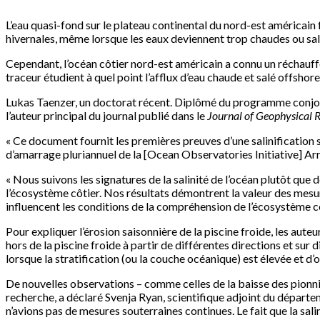
L’eau quasi-fond sur le plateau continental du nord-est américain 
hivernales, même lorsque les eaux deviennent trop chaudes ou salé
Cependant, l’océan côtier nord-est américain a connu un réchauff
traceur étudient à quel point l’afflux d’eau chaude et salé offshore
Lukas Taenzer, un doctorat récent. Diplômé du programme conjo
l’auteur principal du journal publié dans le
Journal of Geophysical 
« Ce document fournit les premières preuves d’une salinification 
d’amarrage pluriannuel de la [Ocean Observatories Initiative] Arra
« Nous suivons les signatures de la salinité de l’océan plutôt qu
l’écosystème côtier. Nos résultats démontrent la valeur des mesur
influencent les conditions de la compréhension de l’écosystème cô
Pour expliquer l’érosion saisonnière de la piscine froide, les aute
hors de la piscine froide à partir de différentes directions et sur 
lorsque la stratification (ou la couche océanique) est élevée et 
De nouvelles observations – comme celles de la baisse des pionnie
recherche, a déclaré Svenja Ryan, scientifique adjoint du départ
n’avions pas de mesures souterraines continues. Le fait que la sa