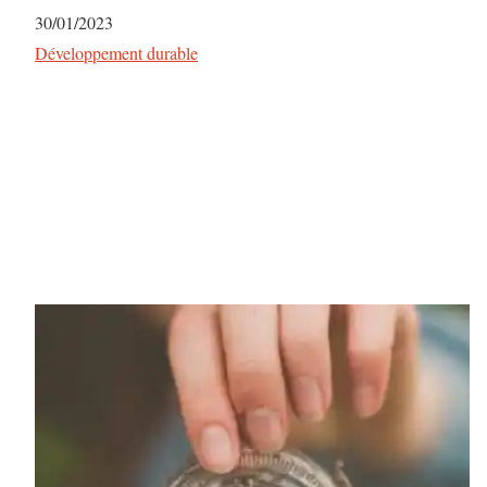
Date
30/01/2023
Par rapport à
Développement durable