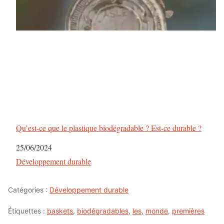
Qu’est-ce que le plastique biodégradable ? Est-ce durable ?
Date
25/06/2024
Par rapport à
Développement durable
Catégories :
Développement durable
Étiquettes :
baskets
,
biodégradables
,
les
,
monde
,
premières