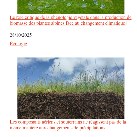
Le rôle critique de la phénologie végétale dans la production de
biomasse des plantes alpines face au changement climatique |
Date
28/10/2025
Par rapport à
Écologie
Les composants aériens et souterrains ne réagissent pas de la
même manière aux changements de précipitations |