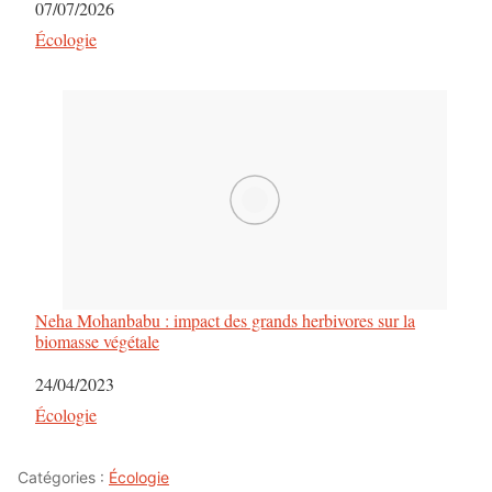
Date
07/07/2026
Par rapport à
Écologie
Neha Mohanbabu : impact des grands herbivores sur la
biomasse végétale
Date
24/04/2023
Par rapport à
Écologie
Catégories :
Écologie