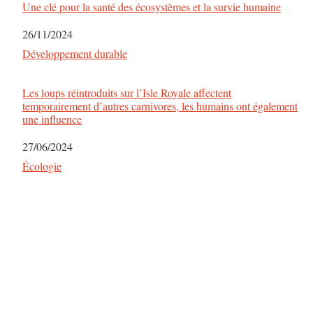
Une clé pour la santé des écosystèmes et la survie humaine
Date
26/11/2024
Par rapport à
Développement durable
Les loups réintroduits sur l’Isle Royale affectent
temporairement d’autres carnivores, les humains ont également
une influence
Date
27/06/2024
Par rapport à
Écologie