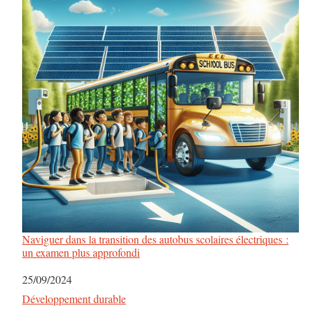
Naviguer dans la transition des autobus scolaires électriques :
un examen plus approfondi
Date
25/09/2024
Par rapport à
Développement durable