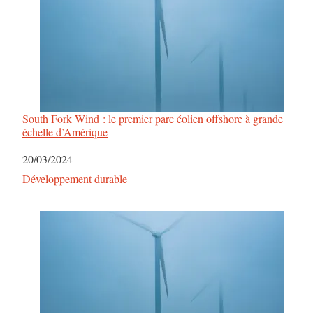
South Fork Wind : le premier parc éolien offshore à grande
échelle d’Amérique
Date
20/03/2024
Par rapport à
Développement durable