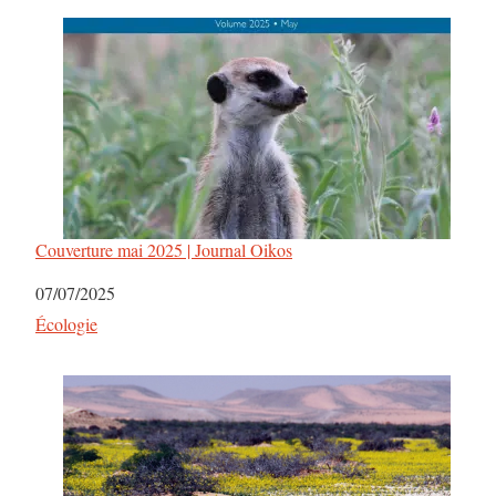
Couverture mai 2025 | Journal Oikos
Date
07/07/2025
Par rapport à
Écologie