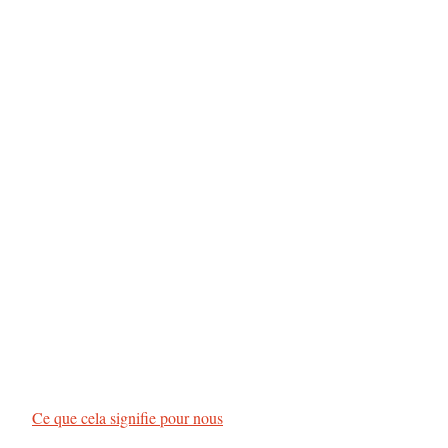
d
e
s
a
r
t
i
c
l
e
Ce que cela signifie pour nous
s