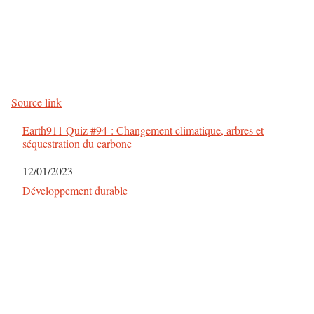
N
a
v
Source link
i
Earth911 Quiz #94 : Changement climatique, arbres et
g
séquestration du carbone
a
Date
12/01/2023
Par rapport à
Développement durable
t
i
o
n