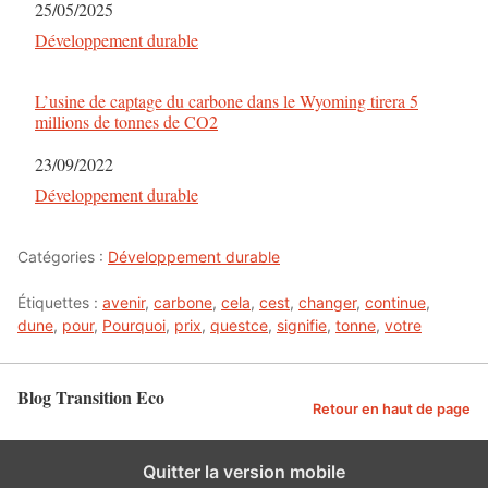
Date
25/05/2025
Par rapport à
Développement durable
L’usine de captage du carbone dans le Wyoming tirera 5
millions de tonnes de CO2
Date
23/09/2022
Par rapport à
Développement durable
Catégories :
Développement durable
Étiquettes :
avenir
,
carbone
,
cela
,
cest
,
changer
,
continue
,
dune
,
pour
,
Pourquoi
,
prix
,
questce
,
signifie
,
tonne
,
votre
Blog Transition Eco
Retour en haut de page
Quitter la version mobile