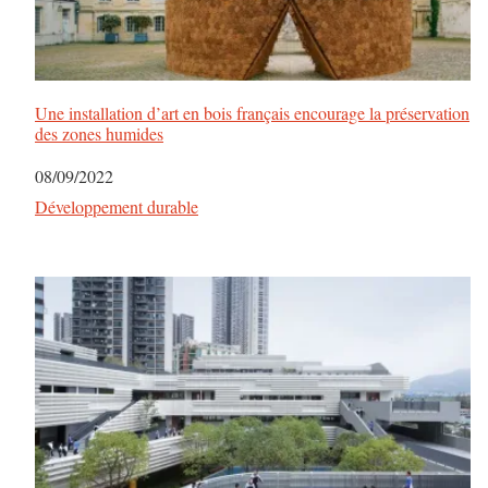
Une installation d’art en bois français encourage la préservation
des zones humides
Date
08/09/2022
Par rapport à
Développement durable