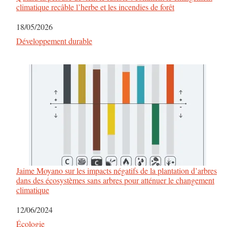
climatique recâble l’herbe et les incendies de forêt
Date
18/05/2026
Par rapport à
Développement durable
Jaime Moyano sur les impacts négatifs de la plantation d’arbres
dans des écosystèmes sans arbres pour atténuer le changement
climatique
Date
12/06/2024
Par rapport à
Écologie