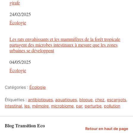
girafe
Date
24/02/2025
Par rapport à
Écologie
Les rats envahissants et les mammifères de la forêt tropicale
partagent des microbes intestinaux à mesure que les zones
urbaines se développent
Date
04/05/2025
Par rapport à
Écologie
Catégories :
Écologie
Étiquettes :
antibiotiques
,
aquatiques
,
bloque
,
chez
,
escargots
,
intestinal
,
les
,
mémoire
,
microbiome
,
par
,
perturbe
,
pollution
Blog Transition Eco
Retour en haut de page