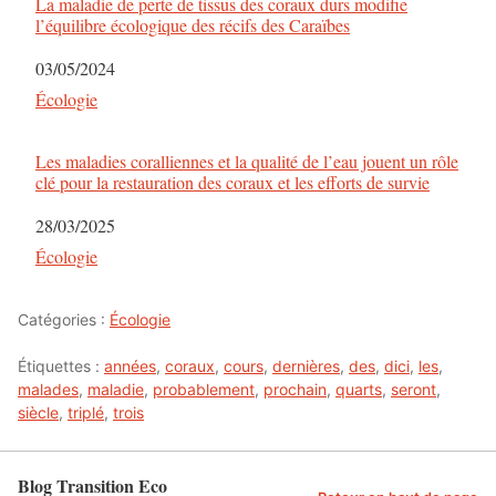
La maladie de perte de tissus des coraux durs modifie
l’équilibre écologique des récifs des Caraïbes
Date
03/05/2024
Par rapport à
Écologie
Les maladies coralliennes et la qualité de l’eau jouent un rôle
clé pour la restauration des coraux et les efforts de survie
Date
28/03/2025
Par rapport à
Écologie
Catégories :
Écologie
Étiquettes :
années
,
coraux
,
cours
,
dernières
,
des
,
dici
,
les
,
malades
,
maladie
,
probablement
,
prochain
,
quarts
,
seront
,
siècle
,
triplé
,
trois
Blog Transition Eco